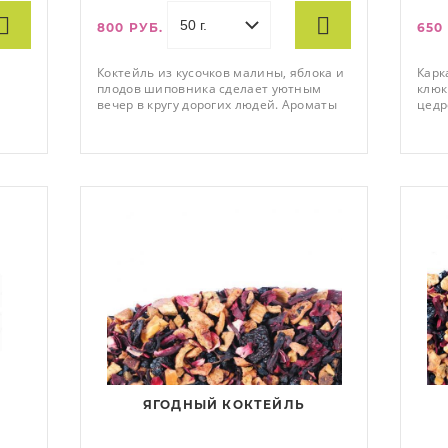
800 РУБ.
650
Коктейль из кусочков малины, яблока и
Карк
плодов шиповника сделает уютным
клюк
вечер в кругу дорогих людей. Ароматы
цедр
шиповника и вкус ягод в чашке подарят
манг
прекрасное настроение и напомнят о
и ле
лете. Прекрасно подх
зава
C, 5-
ЯГОДНЫЙ КОКТЕЙЛЬ