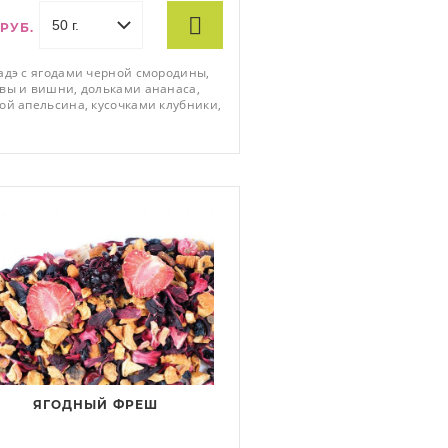
 РУБ.
адэ с ягодами черной смородины,
вы и вишни, дольками ананаса,
ой апельсина, кусочками клубники,
о, груши, дыни, ананаса и моркови
пестками подсолнечника. Способ
ривания: 1,5 гр на 100 мл воды, t 95
6 мин.
ЯГОДНЫЙ ФРЕШ