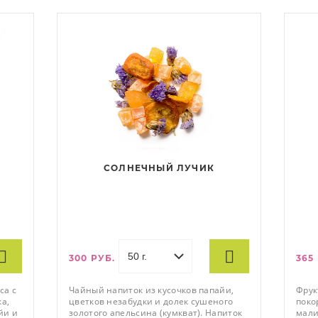
СОЛНЕЧНЫЙ ЛУЧИК
300 РУБ.
365
са с
Чайный напиток из кусочков папайи,
Фрук
а,
цветков незабудки и долек сушеного
поко
йи и
золотого апельсина (кумкват). Напиток
мали