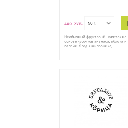
400 РУБ.
Необычный фруктовый напиток на
основе кусочков ананаса, яблока и
папайи. Ягоды шиповника,
можжевеловая ягода и цедра апел
насыщают напиток витамином С.
Насыщенный яркий фруктовый вку
ягодный аромат с цитрусовыми но