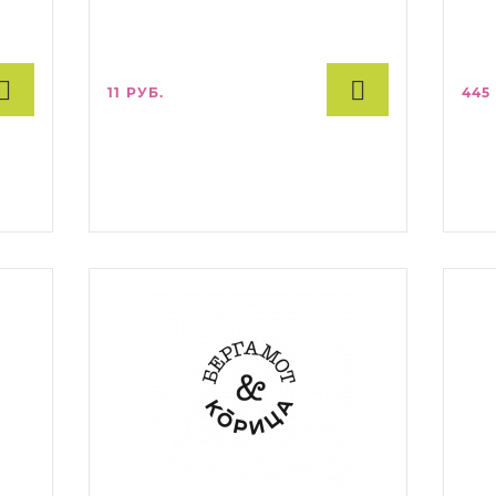
11 РУБ.
445
ьсина
с и
тами.