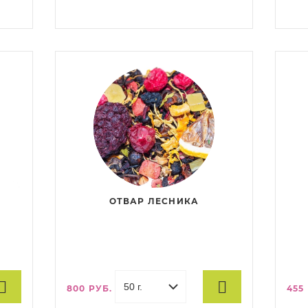
обладает сладким вкусом с
гиби
и
выраженными нотами экзотических
папа
фруктов и послевкусием, в котором
вино
п
ОТВАР ЛЕСНИКА
800 РУБ.
455