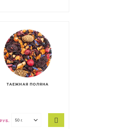
скус, кусочки яблок, ананаса и
йи, ягоды вишни и малины,
град и корочки шиповника. Настой
ТАЕЖНАЯ ПОЛЯНА
 РУБ.