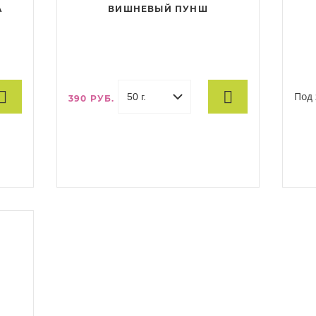
А
ВИШНЕВЫЙ ПУНШ
Под 
390 РУБ.