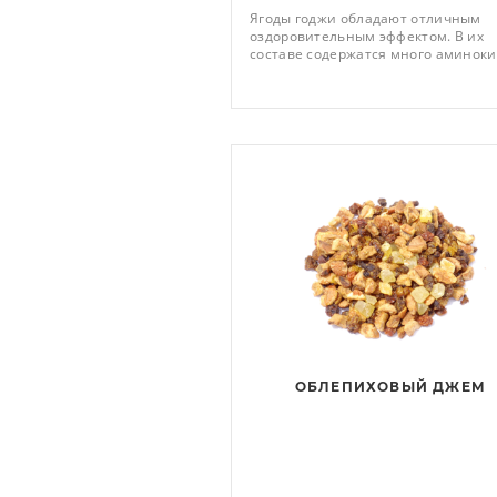
Ягоды годжи обладают отличным
оздоровительным эффектом. В их
составе содержатся много аминоки
минералов, витаминов С, Е, В и ма
иных полезных веществ. При
употреблении ягоды заливают кип
ОБЛЕПИХОВЫЙ ДЖЕМ