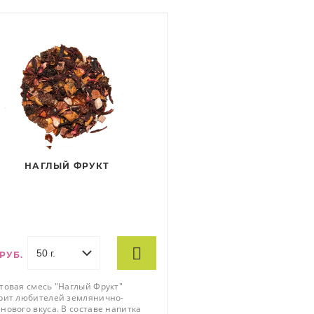
НАГЛЫЙ ФРУКТ
 РУБ.
товая смесь "Наглый Фрукт"
рит любителей землянично-
нового вкуса. В составе напитка