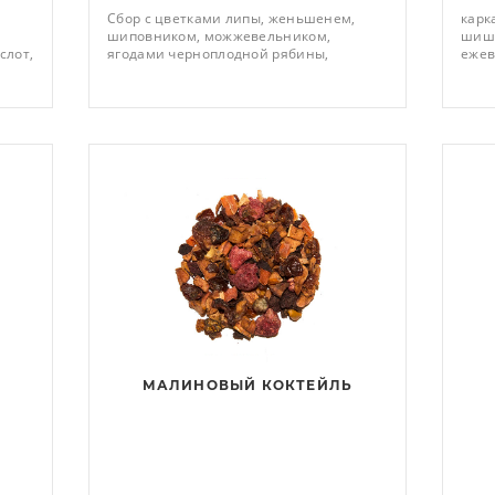
Сбор с цветками липы, женьшенем,
карк
шиповником, можжевельником,
шишк
слот,
ягодами черноплодной рябины,
ежев
сса
ежевики и брусники, кусочками тыквы,
ягод
клубники и ананаса, каркадэ,
аром
ятком
индийским черным чаем, дольками
лимона, сосновыми почками и
лепестками календулы.
МАЛИНОВЫЙ КОКТЕЙЛЬ