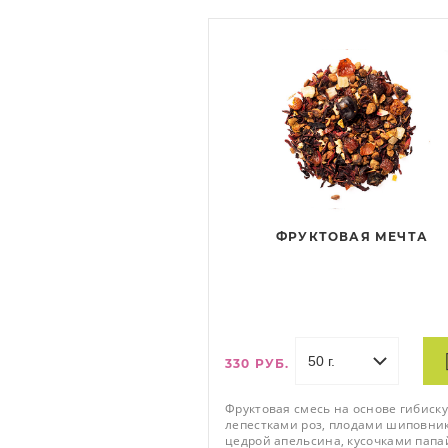
ФРУКТОВАЯ МЕЧТА
330 РУБ.
Фруктовая смесь на основе гибиску
лепестками роз, плодами шиповник
цедрой апельсина, кусочками папа