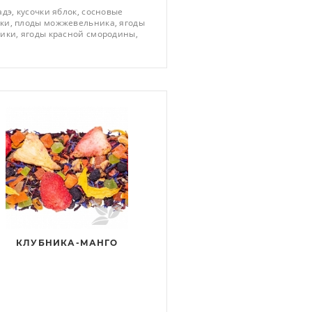
адэ, кусочки яблок, сосновые
и, плоды можжевельника, ягоды
ики, ягоды красной смородины,
ы голубики, лепестки василька,
ат бабушкиного варенья
КЛУБНИКА-МАНГО