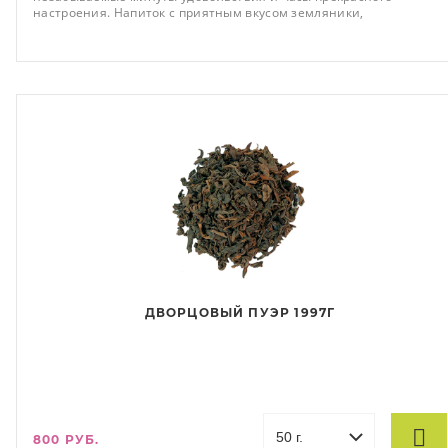
настроения. Напиток с приятным вкусом земляники,
разбавленный древесным ароматом, окунёт вас в ат
ДВОРЦОВЫЙ ПУЭР 1997Г
800 РУБ.