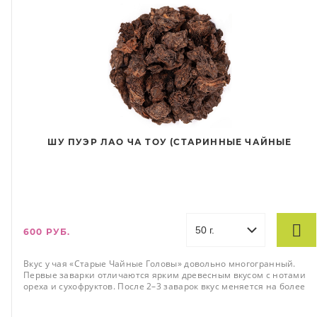
ШУ ПУЭР ЛАО ЧА ТОУ (СТАРИННЫЕ ЧАЙНЫЕ
ГОЛОВЫ) ПРЕМИУМ
600 РУБ.
Вкус у чая «Старые Чайные Головы» довольно многогранный.
Первые заварки отличаются ярким древесным вкусом с нотами
ореха и сухофруктов. После 2–3 заварок вкус меняется на более
сладкий и медовый, оставляя лёгкое, мягкое послевкусие. Аромат
у него, как и у других Шу пуэров, немного землистый, но