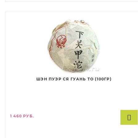
только со старых чайных деревьев, растущих в провинции
Юньнань. Каждая медалька весит около 5 граммов, диаметр 2,5
см. Упаковка состоит из алюминиевой фольги. Аромат готового
напитка глубокий, с тонкими фруктовыми оттенками. Вкус
терпковатый, с небольшой кислинкой, можно различить нотки
яблок, груш и сухофруктов. Послевкусие сладкое долгое. Настой
обладает темным полупрозрачным цветом.
ШЭН ПУЭР СЯ ГУАНЬ ТО (100ГР)
1 460 РУБ.