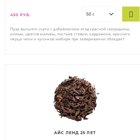
450 РУБ.
Пуэр высшего сорта с добавлением ягод красной смородины,
изюма, цветов мальвы, листьев стевии, кардамона, красного
перца чили и кусочков имбиря при заваривании обладает
сладковатым ягодным вкусом с п
АЙС ЛЕНД 25 ЛЕТ