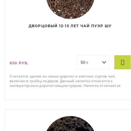
ДВОРЦОВЫЙ 12-15 ЛЕТ ЧАЙ ПУЭР ШУ
650 РУБ.
Считается одним из самых дорогих и элитных сортов чай,
включен в тройку лидеров. Данный напиток относится к
императорским дорогостоящим пуэрам. Напиток отличается
высочайшим качеством и особой ферментацией. Производится
напиток в провинции Юньнань. Чем больше выдержка чая, тем
выше он ценится.