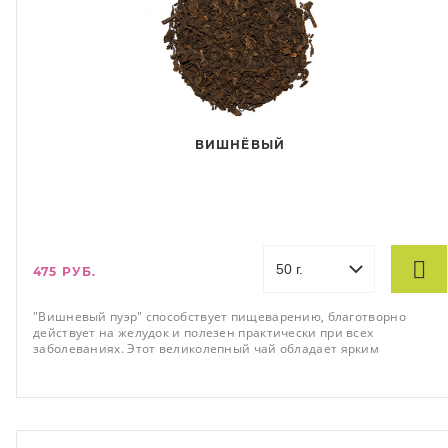
ВИШНЁВЫЙ
475 РУБ.
"Вишневый пуэр" способствует пищеварению, благотворно
действует на желудок и полезен практически при всех
заболеваниях. Этот великолепный чай обладает ярким
тонизирующим эффектом, придаёт бодрость те