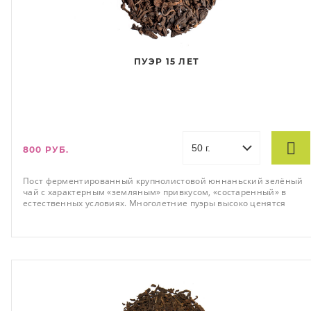
ПУЭР 15 ЛЕТ
800 РУБ.
Пост ферментированный крупнолистовой юннаньский зелёный
чай с характерным «земляным» привкусом, «состаренный» в
естественных условиях. Многолетние пуэры высоко ценятся
любителями чая, их вкус абсолютн