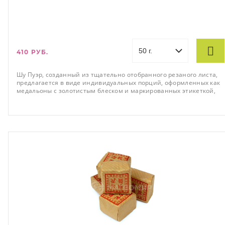
410 РУБ.
Шу Пуэр, созданный из тщательно отобранного резаного листа,
предлагается в виде индивидуальных порций, оформленных как
медальоны с золотистым блеском и маркированных этикеткой,
обеспечивающей качество продукта. Аромат этого чая уникален,
сочетая землистые и смолистые тона с легкой винной кислотой.
В его вкусе присутствует насыщенная смолистая глубина Пуэра с
изысканной горчинкой.