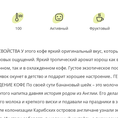
100
Активный
Фруктовый
ВОЙСТВА У этого кофе яркий оригинальный вкус, которы
новых ощущений. Яркий тропический аромат хорош как 
ном, так и в охлажденном кофе. Густое экзотическое по
ивок окунет в детство и подарит хорошее настроение.. 
НИЕ КОФЕ По своей сути банановый шейк – это молоч
 этого напитка давняя история родом из Англии. Его делал
о молока и крепкого виски и подавали на праздники в 
ле колонизации Карибских островов англичане узнали э