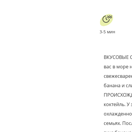
3-5 мин
ВКУСОВЫЕ С
вас в море 
свежесварен
банана и сл
ПРОИСХОЖДЕ
коктейль. У
охлажденног
семьях. Пос