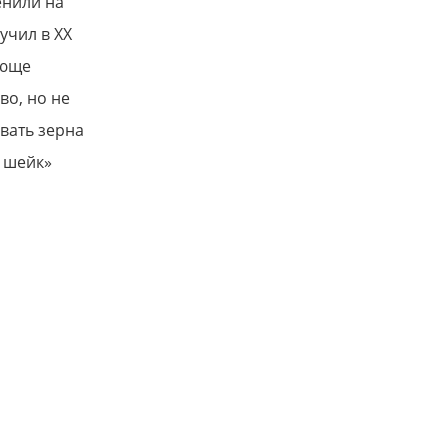
енили на
учил в ХХ
ающе
во, но не
вать зерна
 шейк»