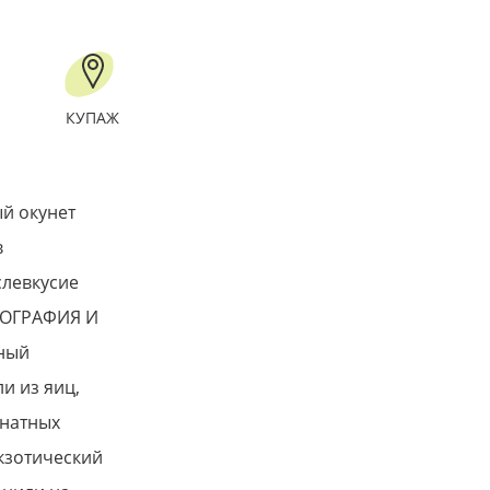
КУПАЖ
й окунет
в
слевкусие
ГЕОГРАФИЯ И
ный
и из яиц,
знатных
кзотический