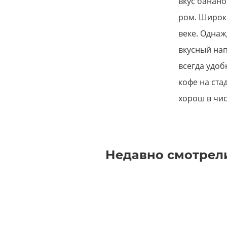
вкус банано
ром. Широк
веке. Однаж
вкусный нап
всегда удоб
кофе на ст
хорош в чис
Недавно смотрел