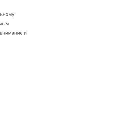
льному
амым
 внимание и