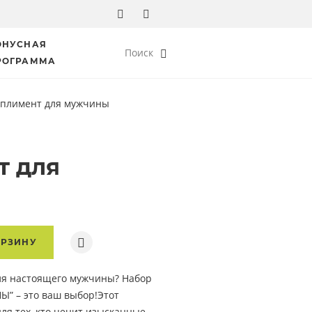
ОНУСНАЯ
Поиск
РОГРАММА
плимент для мужчины
т для
ОРЗИНУ
ля настоящего мужчины? Набор
 – это ваш выбор!Этот
ля тех, кто ценит изысканные