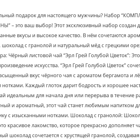
льный подарок для настоящего мужчины? Набор “КОМ
” – это ваш выбор! Этот эксклюзивный набор создан дл
анные вкусы и высокое качество. В нём сочетаются аро
 шоколад с гранолой и натуральный мёд с грецкими оре
ра: Чёрный листовой чай “Эрл Грей Голубой Цветок”: Это
роизведение искусства. “Эрл Грей Голубой Цветок” сочет
асыщенный вкус чёрного чая с ароматом бергамота и л
нотками. Каждый глоток дарит бодрость и хорошее нас
чай идеальным для начала дня или перерыва в течение 
тный и ароматный, этот чай станет любимым напитком для
ику с изысканными нотками. Шоколад с гранолой: Шокол
это красивое лакомство, которое прекрасно дополняет 
ый шоколад сочетается с хрустящей гранолой, создава