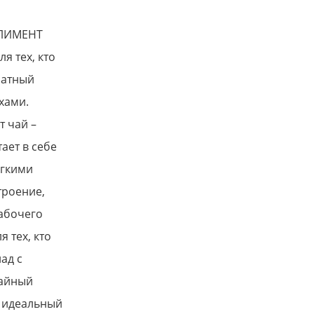
ПЛИМЕНТ
я тех, кто
матный
хами.
т чай –
ает в себе
ёгкими
троение,
рабочего
 тех, кто
ад с
чайный
я идеальный