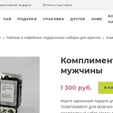
поративные подарки
Оплата и доставка
Б
ЧАЙ
ПОДАРКИ
УПАКОВКА
ДРУГОЕ
КОФЕ
П
и
Чайные и кофейные подарочные наборы для мужчин
Ком
Комплимен
мужчины
1 300 руб.
В К
Ищете идеальный подарок д
“КОМПЛИМЕНТ ДЛЯ МУЖЧИНЫ”
эксклюзивный набор создан д