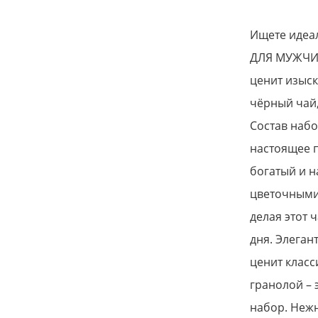
Ищете идеа
ДЛЯ МУЖЧИНЫ
ценит изыск
чёрный чай,
Состав набо
настоящее п
богатый и н
цветочными 
делая этот 
дня. Элеган
ценит класс
гранолой – 
набор. Нежн