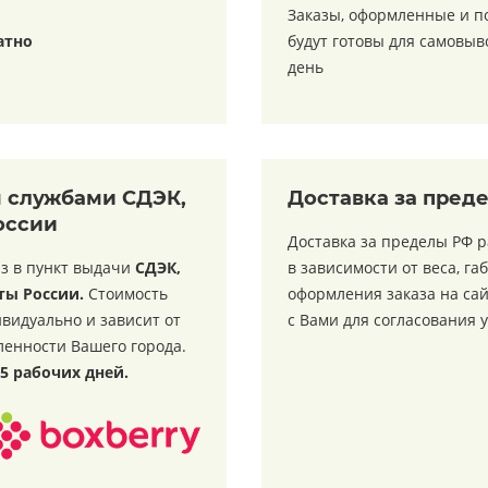
Заказы, оформленные и 
атно
будут готовы для самовы
день
м службами СДЭК,
Доставка за пред
оссии
Доставка за пределы РФ 
з в пункт выдачи
СДЭК,
в зависимости от веса, га
ты России.
Стоимость
оформления заказа на са
видуально и зависит от
с Вами для согласования 
ленности Вашего города.
15 рабочих дней.