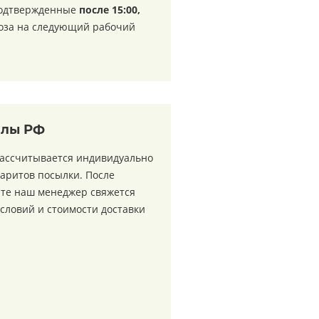
подтвержденные
после 15:00,
воза на следующий рабочий
елы РФ
рассчитывается индивидуально
баритов посылки. После
йте наш менеджер свяжется
условий и стоимости доставки