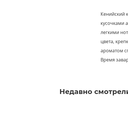
Кенийский 
кусочками 
легкими нот
цвета, креп
ароматом сп
Время завар
Недавно смотрел