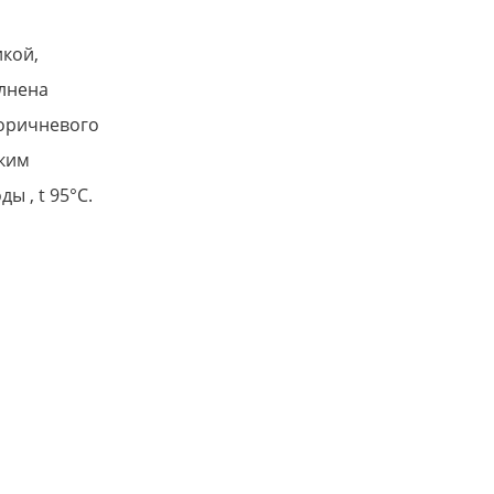
кой,
лнена
коричневого
рким
ы , t 95°C.