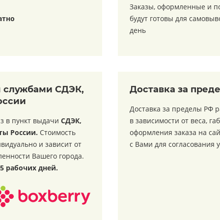
Заказы, оформленные и 
атно
будут готовы для самовы
день
м службами СДЭК,
Доставка за пред
оссии
Доставка за пределы РФ 
з в пункт выдачи
СДЭК,
в зависимости от веса, га
ты России.
Стоимость
оформления заказа на са
видуально и зависит от
с Вами для согласования 
ленности Вашего города.
15 рабочих дней.