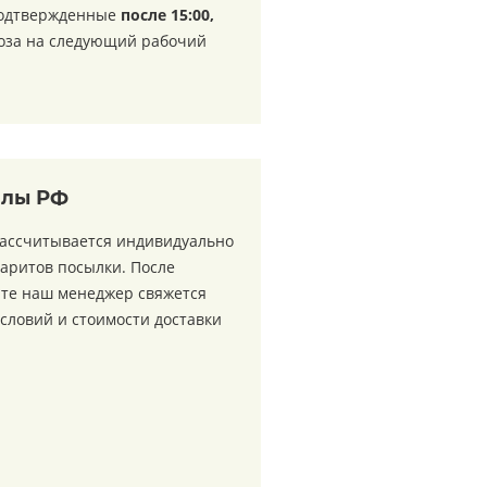
подтвержденные
после 15:00,
воза на следующий рабочий
елы РФ
рассчитывается индивидуально
баритов посылки. После
йте наш менеджер свяжется
условий и стоимости доставки