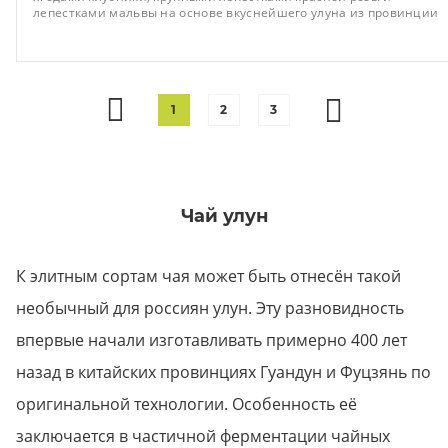
лепестками мальвы на основе вкуснейшего улуна из провинции
Фуцзянь, своим ароматом объединит всю семью за общим
столом и приятными беседами.
1
2
3
Чай улун
К элитным сортам чая может быть отнесён такой
необычный для россиян улун. Эту разновидность
впервые начали изготавливать примерно 400 лет
назад в китайских провинциях Гуандун и Фуцзянь по
оригинальной технологии. Особенность её
заключается в частичной ферментации чайных