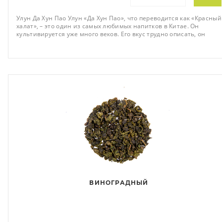
Улун Да Хун Пао Улун «Да Хун Пао», что переводится как «Красный
халат», – это один из самых любимых напитков в Китае. Он
культивируется уже много веков. Его вкус трудно описать, он
изменчив и трудноул
ВИНОГРАДНЫЙ