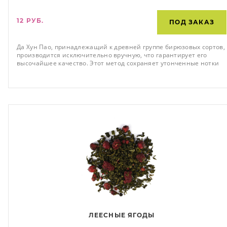
12 РУБ.
ПОД ЗАКАЗ
Да Хун Пао, принадлежащий к древней группе бирюзовых сортов,
производится исключительно вручную, что гарантирует его
высочайшее качество. Этот метод сохраняет утонченные нотки
аромата и мягкость вкуса, даря ценителям чая неповторимое
наслаждение с нежным ароматом и мягким вкусом,
завершающимся легким цветочным послевкусием.
ЛЕЕСНЫЕ ЯГОДЫ