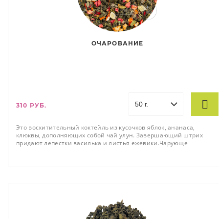
ОЧАРОВАНИЕ
310 РУБ.
Это восхитительный коктейль из кусочков яблок, ананаса,
клюквы, дополняющих собой чай улун. Завершающий штрих
придают лепестки василька и листья ежевики.Чарующе
смотрятся на зеленой подложке золотистые, бледно-желтые и
малиновые кусочки, присыпанные нежно-розовыми
лепестками.Вкус готового напитка раскрывает фруктовую
сладость с кислинкой и легкое травянистое послевкусие внутри
деликатной мягкости улуна.