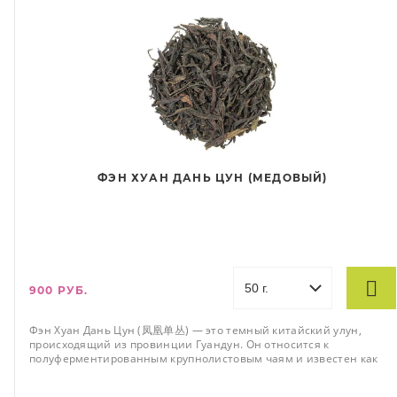
ФЭН ХУАН ДАНЬ ЦУН (МЕДОВЫЙ)
900 РУБ.
Фэн Хуан Дань Цун (凤凰单丛) — это темный китайский улун,
происходящий из провинции Гуандун. Он относится к
полуферментированным крупнолистовым чаям и известен как
«Одинокие кусты с горы Феникса».