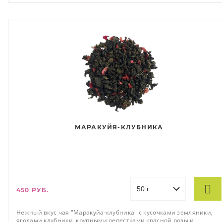
МАРАКУЙЯ-КЛУБНИКА
450 РУБ.
Нежный вкус чая "Маракуйа-клубника" с кусочками земляники,
ягодами клубники, крупными лепестками красной розы и