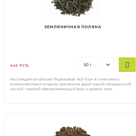
ЗЕМЛЯНИЧНАЯ ПОЛЯНА
445 РУБ.
Настоящий китайский бирюзовый чай Улун в сочетании с
измельчёнными ягодами земляники дарит яркий насыщенный
настой, терпкий обволакивающий вкус и аромат лета.