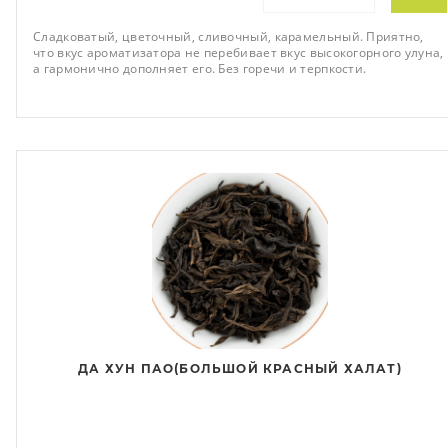
Сладковатый, цветочный, сливочный, карамельный. Приятно,
что вкус ароматизатора не перебивает вкус высокогорного улуна,
а гармонично дополняет его. Без горечи и терпкости.
ДА ХУН ПАО(БОЛЬШОЙ КРАСНЫЙ ХАЛАТ)