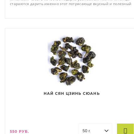
стараются дарить именно этот потрясающе вкусный и полезный
чай. Его отчетливый аромат свежести ни с чем невозможно
спутать,- многогранный, цветочный с отчетливыми нотами
сирени и орхидеи и сладкое долгое послевкусие. Заваривать при
t 75-80°С,дать настояться 1 минуту,1-2 раза.
НАЙ СЯН ЦЗИНЬ СЮАНЬ
550 РУБ.