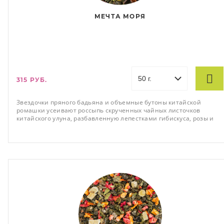
МЕЧТА МОРЯ
315 РУБ.
Звездочки пряного бадьяна и объемные бутоны китайской
ромашки усеивают россыпь скрученных чайных листочков
китайского улуна, разбавленную лепестками гибискуса, розы и
календулы с проблесками кусочков яблока цветущий коралловый
риф в чайной чашке.Темно-зеленый тон чая в сочетании с
вкраплениями палитры желто-коричневых оттенков и ярко-
розовыми мазками создает ощущение прикосновения свежего
морского бриза.