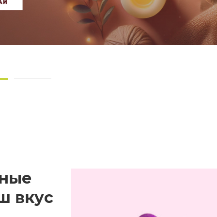
ьные
ш вкус