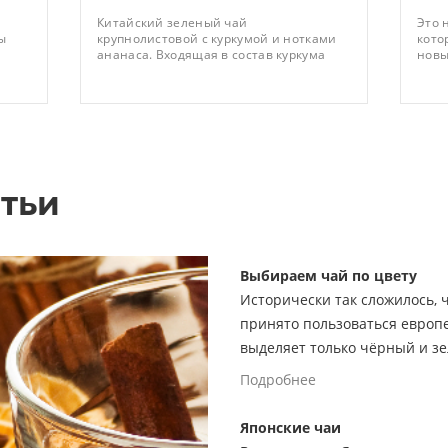
Китайский зеленый чай
Это 
ы
крупнолистовой с куркумой и нотками
кото
ананаса. Входящая в состав куркума
новы
ени,
оказывает иммуномодулирующее,
Сенч
общеукрепляющее воздействие. Состав:
Бай 
чай зеленый рассыпной листовой
анан
крупный, кусочки ананаса, натуральный
кале
,
ароматизатор, ананасовые чипсы,
Зава
порошок куркумы, цветки чая.
при
Завривать чай при 75-85° в течении 3-5
.
мин.
тьи
Выбираем чай по цвету
Исторически так сложилось, 
принято пользоваться европ
выделяет только чёрный и зе
классифицируют на 6 основн
Подробнее
Японские чаи