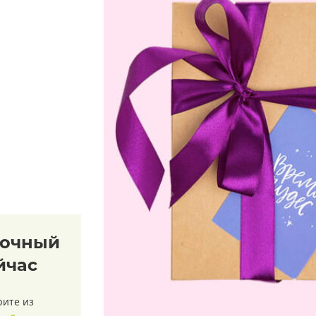
рочный
йчас
рите из