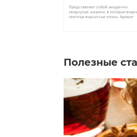
Представляет собой аккуратно
свернутые шарики, в которых видн
светлые ворсистые почки. Аромат
сухого листа обладает нотками зел
ореха и копчения. Готовый настой
имеет бодрящий аромат с нотками
горных цветов, сладкий вкус с едва
заметной горчинкой и освежающее
обволакивающее послевкусие с
нотками сухофруктов. Заваривать 
t85°С и дать настояться 1-2 минуты
Полезные ста