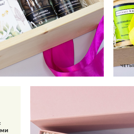
ЧЕТЫ
с
ями