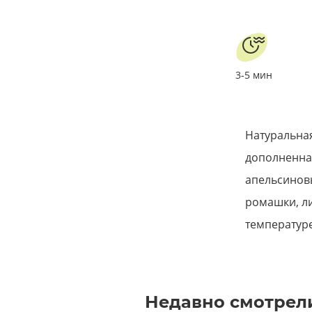
3-5 мин
Натуральная
дополненная
апельсиновы
ромашки, ли
температуре
Недавно смотрел