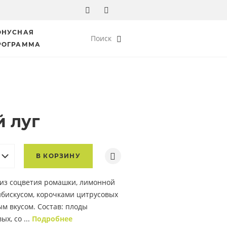
ОНУСНАЯ
Поиск
РОГРАММА
 луг
В КОРЗИНУ
 из соцветия ромашки, лимонной
ибискусом, корочками цитрусовых
м вкусом. Состав: плоды
х, со ...
Подробнее