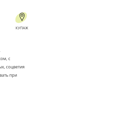
КУПАЖ
,
ом, с
ых, соцветия
вать при