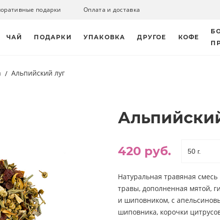
поративные подарки
Оплата и доставка
Б
ЧАЙ
ПОДАРКИ
УПАКОВКА
ДРУГОЕ
КОФЕ
П
а
Альпийский луг
Альпийский
420 руб.
Натуральная травяная смесь
травы, дополненная мятой, г
и шиповником, с апельсиновы
шиповника, корочки цитрусовы