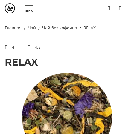
МЕНЮ
Главная
Чай
Чай без кофеина
RELAX
4
4.8
RELAX